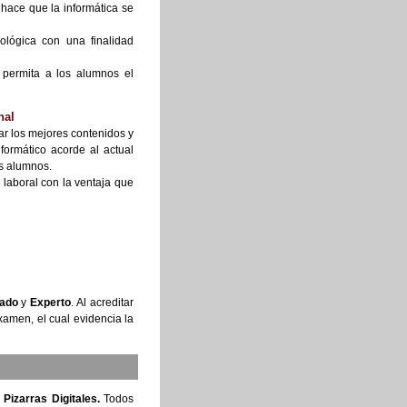
hace que la informática se
ológica con una finalidad
 permita a los alumnos el
nal
ar los mejores contenidos y
formático acorde al actual
os alumnos.
laboral con la ventaja que
ado
y
Experto
. Al acreditar
examen, el cual evidencia la
s
Pizarras Digitales.
Todos