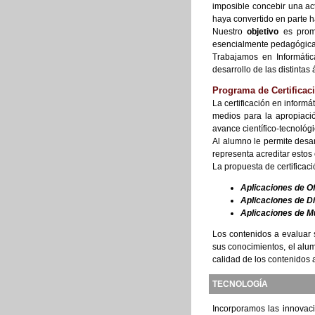
imposible concebir una ac
haya convertido en parte h
Nuestro
objetivo
es promo
esencialmente pedagógica, 
Trabajamos en Informátic
desarrollo de las distintas
Programa de Certificac
La certificación en inform
medios para la apropiació
avance científico-tecnológ
Al alumno le permite desa
representa acreditar estos
La propuesta de certificac
Aplicaciones de Of
Aplicaciones de D
Aplicaciones de Mu
Los contenidos a evaluar 
sus conocimientos, el alu
calidad de los contenidos 
TECNOLOGÍA
Incorporamos las innovaci