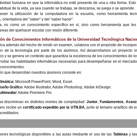
tividad humana en que la informática no esté presente de una u otra forma. Esto 
abitual de la vida, ya sea cuando se trabaja, se descansa, se juega o se aprende.
ver la utilización de la computadora en la escuela, como herramienta tecn
orientadora del “saber” y del “saber hacer”.
a, no como un conocimiento específico en sí, sino como herramienta que les
 áreas del quehacer escolar con visión diferente.
ión de Conocimientos Informáticos de la Universidad Tecnólogica Nacio
ática además del hecho de rendir un examen, colabora con el propósito de incorpor
n de la tecnología por parte de los alumnos. Así desarrollamos un proyecto in
ico y se genera un contexto que garantiza la excelencia de los conocimientos de l
rrollar las habilidades informáticas necesarias para desempeñarse en el mercado 
 conocimientos.
ión que desarrollan nuestros alumnos consiste en:
imática:
Microsoft PowerPoint, Word, Excel.
iseño Gráfico
: Adobe Illustrator, Adobe Photoshop, Adobe InDesign.
ltimedial
: Adobe Premiere Pro
se discriminan en distintos niveles de complejidad:
Junior
,
Fundamentos
,
Avanz
mno recibe un
certificado expedido por la UTN.BA
, junto al temario analítico de 
acreditados.
ones tecnológicas disponibles a las aulas mediante el uso de las
Tabletas
y la